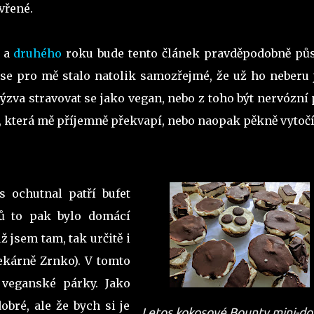
vřené.
a
druhého
roku bude tento článek pravděpodobně půs
í se pro mě stalo natolik samozřejmé, že už ho neberu 
ýzva stravovat se jako vegan, nebo z toho být nervózní
ta, která mě příjemně překvapí, nebo naopak pěkně vytoč
s ochutnal patří bufet
jů to pak bylo domácí
už jsem tam, tak určitě i
pekárně Zrnko). V tomto
veganské párky. Jako
obré, ale že bych si je
Letos kokosové Bounty mini-do