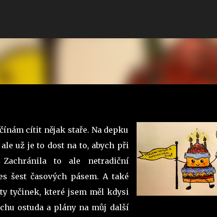
Přeskočit na hlavní obsah
čínám cítit nějak staře. Na depku
ale už je to dost na to, abych při
 Zachránila to ale netradiční
es šest časových pásem. A také
ty tyčinek, které jsem měl kdysi
chu ostuda a plány na můj další