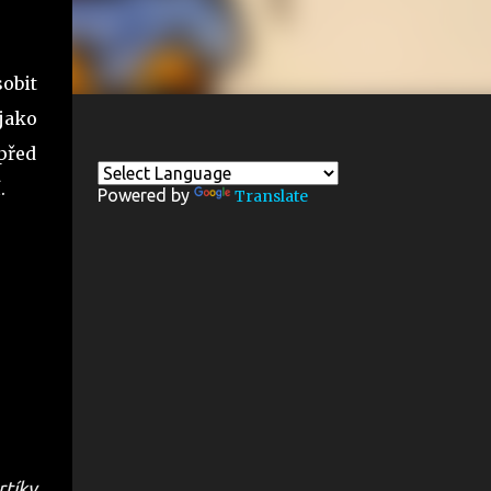
obit
jako
 před
í.
Powered by
Translate
rtíky