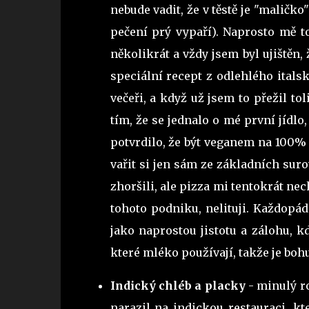
nebude vadit, že v těstě je "maličko
pečení prý vypaří). Naprosto mě to
několikrát a vždy jsem byl ujištěn,
speciální recept z odlehlého itals
večeři, a když už jsem to přežil to
tím, že se jednalo o mé první jídl
potvrdilo, že být veganem na 100% 
vařit si jen sám ze základních sur
zhoršili, ale pizza mi tentokrát ne
tohoto podniku, nelituji. Každopád
jako naprostou jistotu a zálohu, kd
které mléko používají, takže je boh
Indický chléb a placky
- minulý ro
narazil na indickou restauraci, kt