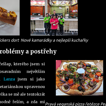
ckers dort
Nové kamarádky a nejlepší kuchařky
problémy a postřehy
řešlap, kterého jsem si
avadním největším
ii
Lanza
jsem si jako
egetariánskou upravenou
elka se mě ale tentokrát
 hodně řeším, a zda mi
Pravá veganská pizza řetězce P