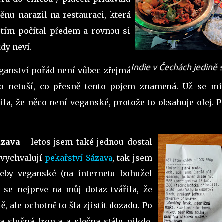
ěnu narazil na restauraci, která
 tím počítal předem a rovnou si
ikdy neví.
Indie v Čechách jedině s
ganství pořád není vůbec zřejmá
to netuší, co přesně tento pojem znamená. Už se mi
ila, že něco není veganské, protože to obsahuje olej. 
k.
ázava
- letos jsem také jednou dostal
 vychvalují
pekařství Sázava
, tak jsem
chleby veganské (na internetu bohužel
 se nejprve na můj dotaz tvářila, že
ě, ale ochotně to šla zjistit dozadu. Po
 slušná fronta a slečna stále nikde.