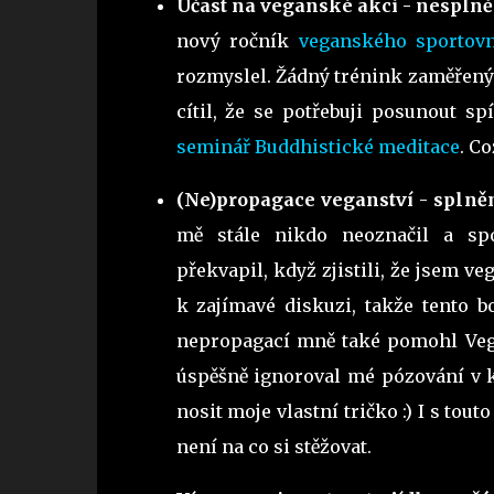
Účast na veganské akci - nespln
nový ročník
veganského sportov
rozmyslel. Žádný trénink zaměřený n
cítil, že se potřebuji posunout s
seminář Buddhistické meditace
. C
(Ne)propagace veganství - splně
mě stále nikdo neoznačil a sp
překvapil, když zjistili, že jsem v
k zajímavé diskuzi, takže tento b
nepropagací mně také pomohl Vega
úspěšně ignoroval mé pózování v 
nosit moje vlastní tričko :) I s to
není na co si stěžovat.