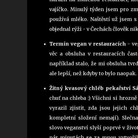
vajíčko. Minulý týden jsem pro zm
používá mléko. Naštěstí už jsem s
objednal rýži - v Čechách člověk n
Termín vegan v restauracích
- ve
věc a obsluha v restauracích čas
například stalo, že mi obsluha tvrd
ale lepší, než kdyby to bylo naopa
Žitný kvasový chléb pekařství S
chuť na chleba :) Všichni si hrozně
vyrazil zjistit, zda jsou jejich 
kompletní složení nemají). Slečna
slovo veganství slyší poprvé v život
pár minutách se za mnou vytvořila