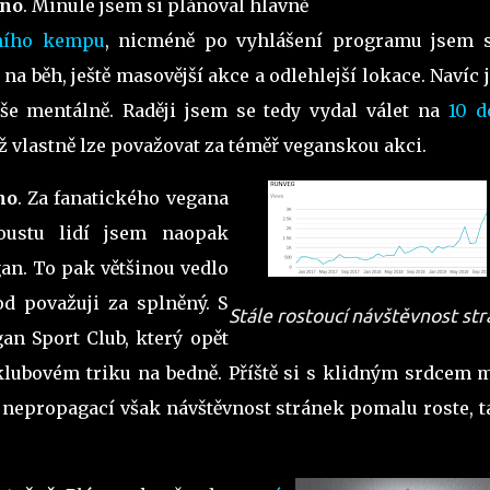
ěno
. Minule jsem si plánoval hlavně
ního kempu
, nicméně po vyhlášení programu jsem s
a běh, ještě masovější akce a odlehlejší lokace. Navíc
píše mentálně. Raději jsem se tedy vydal válet na
10 d
ož vlastně lze považovat za téměř veganskou akci.
no
. Za fanatického vegana
oustu lidí jsem naopak
egan. To pak většinou vedlo
od považuji za splněný. S
Stále rostoucí návštěvnost st
n Sport Club, který opět
klubovém triku na bedně. Příště si s klidným srdcem 
uto nepropagací však návštěvnost stránek pomalu roste, 