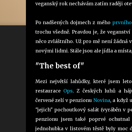
veganský rok nechávám zatím raději ote
Po nadšených dojmech z mého
prvního
trochu všedně. Pravdou je, že veganstv
něco zvláštního. Už pro mě není žádná v
novými lidmi. Stále jsou ale jídla a mís
"The best of"
Mezi největší lahůdky, které jsem leto
restaurace
Ops
. Z českých luhů a há
červené zelí v penzionu
Novina
, a když 
"jejich" pochoutkový salát (vyráběn v 
penzionu jsem také poprvé ochutnal 
jednohubka v listovém těstě byly moc d