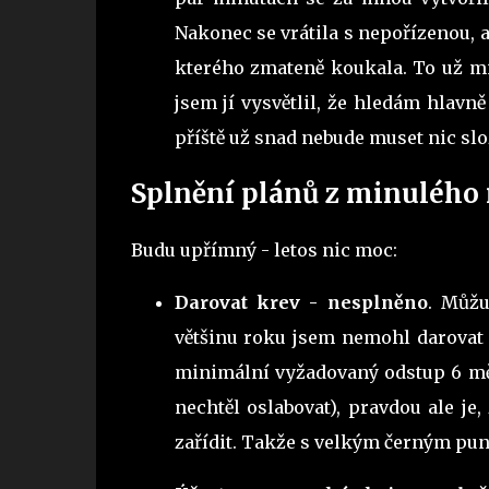
Nakonec se vrátila s nepořízenou, a
kterého zmateně koukala. To už m
jsem jí vysvětlil, že hledám hlavn
příště už snad nebude muset nic s
Splnění plánů z minulého
Budu upřímný - letos nic moc:
Darovat krev - nesplněno
. Můžu
většinu roku jsem nemohl darovat 
minimální vyžadovaný odstup 6 mě
nechtěl oslabovat), pravdou ale je
zařídit. Takže s velkým černým pu