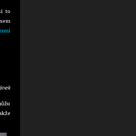
i to
 jsem
enní
ránek
můžu
takže