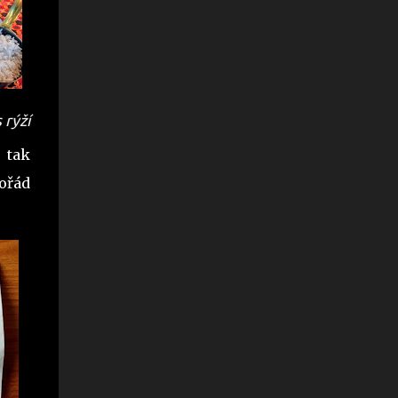
 rýží
 tak
Pořád