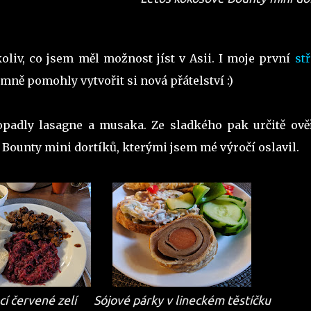
oliv, co jsem měl možnost jíst v Asii. I moje první
st
 mně pomohly vytvořit si nová přátelství :)
padly lasagne a musaka. Ze sladkého pak určitě ově
 Bounty mini dortíků, kterými jsem mé výročí oslavil.
í červené zelí
Sójové párky v lineckém těstíčku