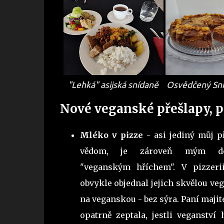
"Lehká" asijská snídaně
Osvědčený Sni
Nové veganské přešlapy, 
Mléko v pizze
- asi jediný můj p
vědom, je zároveň mým dos
"veganským hříchem". V pizzer
obvykle objednal jejich skvělou v
na veganskou - bez sýra. Paní majit
opatrně zeptala, jestli veganství