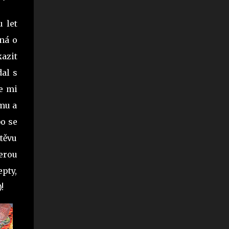
u let
dná o
kazit
dal s
se mi
emu a
o se
štěvu
berou
epty,
)!