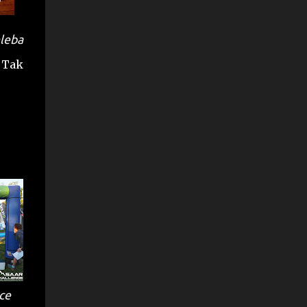
hleba
. Tak
ce