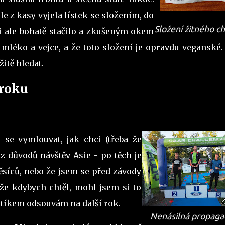
le z kasy vyjela lístek se složením, do
Složení žitného c
i ale bohatě stačilo a zkušeným okem
ě mléko a vejce, a že toto složení je opravdu veganské
ložitě hledat.
 roku
 se vymlouvat, jak chci (třeba že
z důvodů návštěv Asie - po těch je
síců, nebo že jsem se před závody
, že kdybych chtěl, mohl jsem si to
ntíkem odsouvám na další rok.
Nenásilná propaga