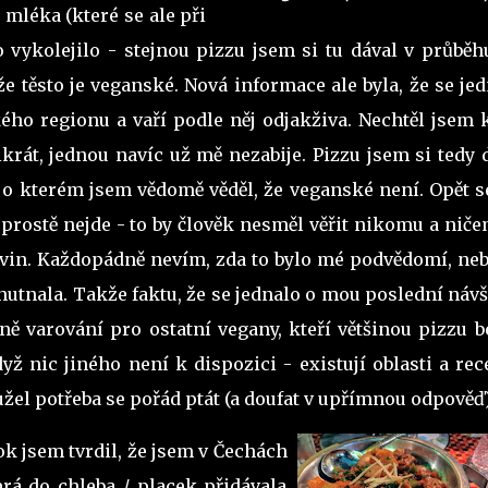
" mléka (které se ale při
 vykolejilo - stejnou pizzu jsem si tu dával v průběh
 že těsto je veganské. Nová informace ale byla, že se je
kého regionu a vaří podle něj odjakživa. Nechtěl jsem 
likrát, jednou navíc už mě nezabije. Pizzu jsem si tedy 
o, o kterém jsem vědomě věděl, že veganské není. Opět 
prostě nejde - to by člověk nesměl věřit nikomu a nič
ovin. Každopádně nevím, zda to bylo mé podvědomí, neb
chutnala. Takže faktu, že se jednalo o mou poslední náv
ně varování pro ostatní vegany, kteří většinou pizzu 
yž nic jiného není k dispozici - existují oblasti a rec
užel potřeba se pořád ptát (a doufat v upřímnou odpověď
k jsem tvrdil, že jsem v Čechách
erá do chleba / placek přidávala