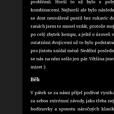
problémů. Horší to už bylo s poh
kombinacemi. Nejhorší ale bylo následuj
se dost neuváženě pustil bez rukavic d
ranách jsem to musel vzdát, protože moje
po celý zbytek kempu, a ještě o úroveň
ostatními dvojicemi už to bylo podstatně
pro jistotu snídal méně. Nedělní poslední
se nás na něm sešlo jen pár. Většina jmen
mizet :)
Běh
V pátek se za námi přijel podívat vynik
za sebou extrémní závody, jako třeba n
hodinovky a spoustu náročných klasi