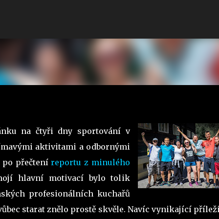
Přeskočit na hlavní obsah
nku na čtyři dny sportování v
jímavými aktivitami a odbornými
ž po přečtení
reportu z minulého
ojí hlavní motivací bylo tolik
nských profesionálních kuchařů
vůbec starat znělo prostě skvěle. Navíc vynikající přílež