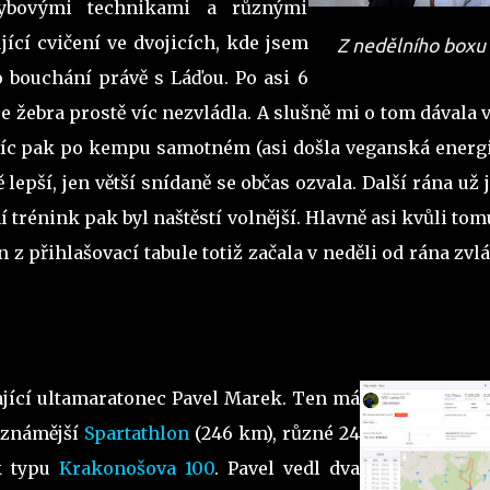
ybovými technikami a různými
ící cvičení ve dvojicích, kde jsem
Z nedělního boxu 
o bouchání právě s Láďou. Po asi 6
 žebra prostě víc nezvládla. A slušně mi o tom dávala 
 víc pak po kempu samotném (asi došla veganská energie
 lepší, jen větší snídaně se občas ozvala. Další rána už
 trénink pak byl naštěstí volnější. Hlavně asi kvůli tom
 z přihlašovací tabule totiž začala v neděli od rána zvl
ající ultamaratonec Pavel Marek. Ten má
ejznámější
Spartathlon
(246 km), různé 24
k typu
Krakonošova 100
. Pavel vedl dva