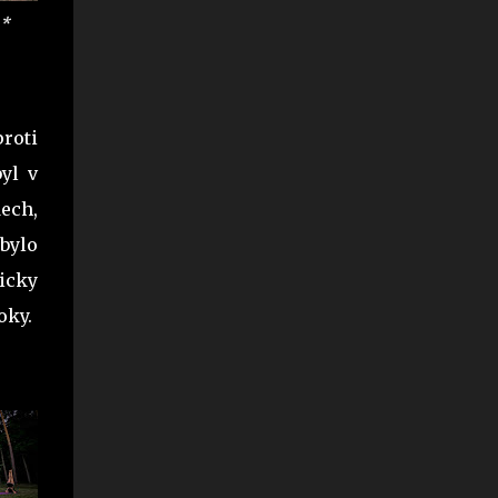
 *
proti
yl v
ech,
bylo
zicky
oky.