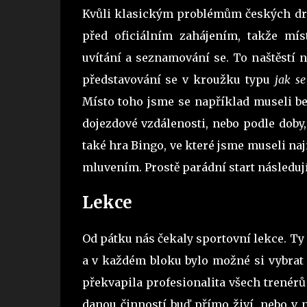
Kvůli klasickým problémům českých dra
před oficiálním zahájením, takže mís
uvítání a seznamování se. To naštěstí 
představování se v kroužku typu
jak se
Místo toho jsme se například museli be
dojezdové vzdálenosti, nebo podle doby,
také hra Bingo, ve které jsme museli naj
mluvením. Prostě parádní start následuj
Lekce
Od pátku nás čekaly sportovní lekce. Ty
a v každém bloku bylo možné si vybrat z
překvapila profesionalita všech trenérů 
danou činností buď přímo živí, nebo v 