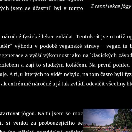
Z ranní lekce jógy
ch jsem se účastnil byl v tomto
 náročné fyzické lekce zvládat. Tentokrát jsem totiž o
fér" výhodu v podobě veganské stravy - vegan tu b
regenerace a vyšší výkonnost jako na klasických závod
 chlebem a zají to sladkým koláčem. Na první pohled 
je. A ti, u kterých to vidět nebylo, na tom často byli fy
jak extrémně náročné a já tak zvládl odcvičit všechny bl
tartovat jógou. Na tu jsem se moc
čit si venku za probouzejícího se