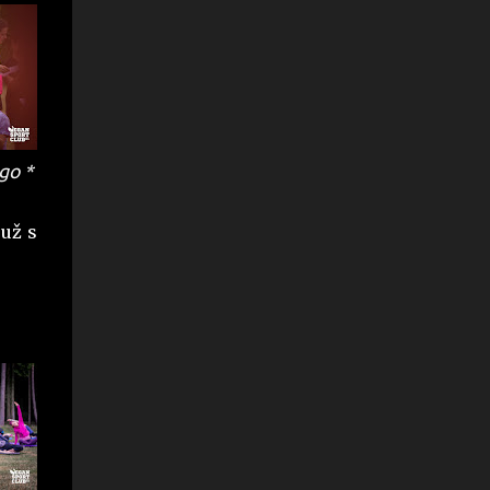
go *
 už s