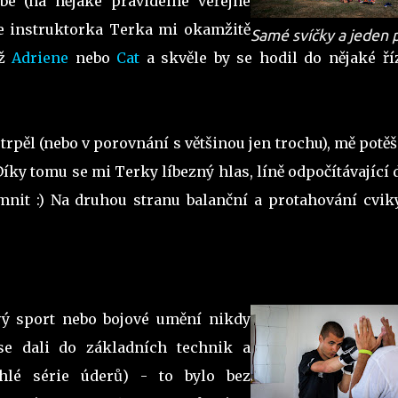
e (na nějaké pravidelné veřejné
še instruktorka Terka mi okamžitě
Samé svíčky a jeden 
ež
Adriene
nebo
Cat
a skvěle by se hodil do nějaké ří
etrpěl (nebo v porovnání s většinou jen trochu), mě potěš
Díky tomu se mi Terky líbezný hlas, líně odpočítávající
mnit :) Na druhou stranu balanční a protahování cvik
ový sport nebo bojové umění nikdy
e dali do základních technik a
chlé série úderů) - to bylo bez