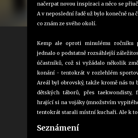
načerpat novou inspiraci a něco se přiuč
A v neposlední řadě už bylo konečně na č
co znám ze svého okolí.
Kemp ale oproti minulému ročníku pr
jednalo o podstatně rozsáhlejší záležit
účastníků, což si vyžádalo několik změ
konání - tentokrát v rozlehlém sport
Areál byl obrovský, takže kromě nás tu 
dětských táborů, přes taekwondisty, 
hrající si na vojáky (množstvím vypitéh
tentokrát starali místní kuchaři. Ale k t
Seznámení