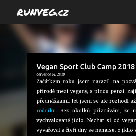
RUNVEG.cz
Vegan Sport Club Camp 2018
července 14, 2018
Začátkem roku jsem narazil na pozvá
přírodě mezi vegany, s plnou penzí, za
přednáškami. Jet jsem se ale rozhodl a
ročníku
. Bez okolků přiznávám, že m
vychvalované jídlo. Nechat si od vega
vyvařovat a čtyři dny se nemuset o jídlo 