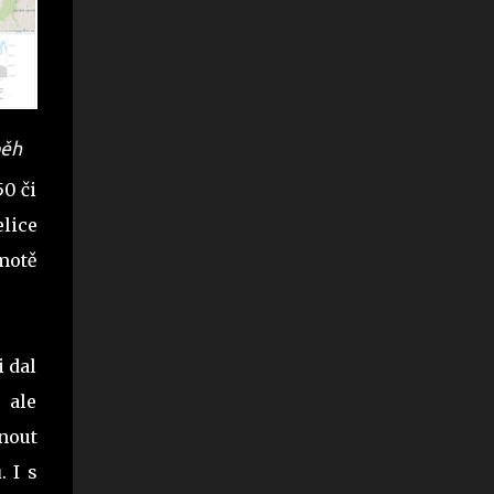
běh
0 či
lice
motě
i dal
 ale
hnout
 I s