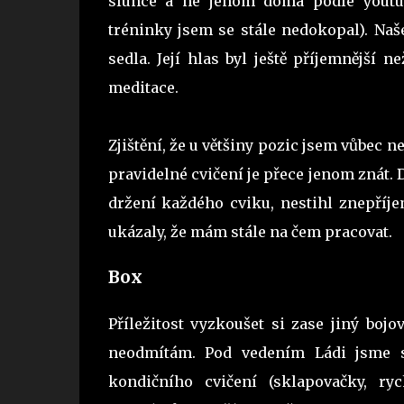
slunce a ne jenom doma podle youtub
tréninky jsem se stále nedokopal). Na
sedla. Její hlas byl ještě příjemnější n
meditace.
Zjištění, že u většiny pozic jsem vůbec n
pravidelné cvičení je přece jenom znát. 
držení každého cviku, nestihl znepříje
ukázaly, že mám stále na čem pracovat.
Box
Příležitost vyzkoušet si zase jiný boj
neodmítám. Pod vedením Ládi jsme s
kondičního cvičení (sklapovačky, ry