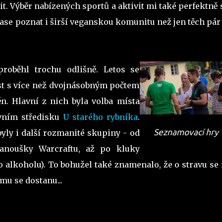
it. Výběr nabízených sportů a aktivit mi také perfektně 
ase poznat i širší veganskou komunitu než jen těch pár 
oběhl trochu odlišně. Letos se
ost s více než dvojnásobným počtem
n. Hlavní z nich byla volba místa
ovním středisku
U starého rybníka
.
Seznamovací hry 
byly i další rozmanité skupiny - od
fanoušky Warcraftu, až po kluky
o alkoholu). To bohužel také znamenalo, že o stravu s
omu se dostanu...