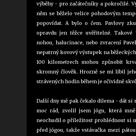
výběhy - pro začátečníky a pokročilé. Vy
něm se běželo velice pohodovým tempe
popovídat. A bylo o čem. Pavlovy zku
opravdu jen těžce uvěřitelné. Takové 
nohou, halucinace, nebo zvracení Pavel 
nepatrný kovový výstupek na běžeckých 
100 kilometrech mohou způsobit krvav
skromný člověk. Hrozně se mi líbil je
strávených hodin během je očividně skv
Další dny mě pak čekalo dilema - dát si 
moc rád, zvolil jsem jógu, která mně
neochudil o příležitost prohlédnout si m
před jógou, takže vstávačka mezi pátou