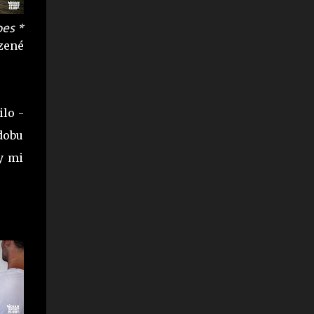
pes *
zené
ilo -
 dobu
y mi