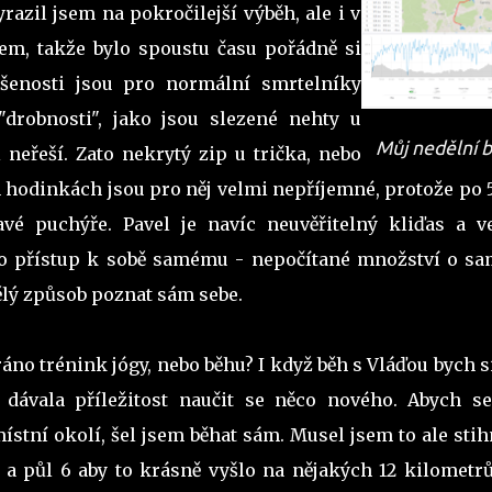
razil jsem na pokročilejší výběh, ale i v
m, takže bylo spoustu času pořádně si
šenosti jsou pro normální smrtelníky
"drobnosti", jako jsou slezené nehty u
Můj nedělní 
neřeší. Zato nekrytý zip u trička, nebo
hodinkách jsou pro něj velmi nepříjemné, protože po 5
é puchýře. Pavel je navíc neuvěřitelný kliďas a ve
ho přístup k sobě samému - nepočítané množství o sa
ělý způsob poznat sám sebe.
ráno trénink jógy, nebo běhu? I když běh s Vláďou bych s
 dávala příležitost naučit se něco nového. Abych se
ístní okolí, šel jsem běhat sám. Musel jsem to ale sti
 a půl 6 aby to krásně vyšlo na nějakých 12 kilometrů.