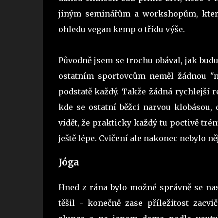
jiným seminářům a workshopům, který
ohledu vegan kemp o třídu výše.
Původně jsem se trochu obával, jak budu
ostatním sportovcům neměl žádnou "ne
podstatě každý. Takže žádná rychlejší 
kde se ostatní běžci narvou klobásou,
vidět, že prakticky každý tu poctivě trénu
ještě lépe. Cvičení ale nakonec nebylo ně
Jóga
Hned z rána bylo možné správně se nas
těšil - konečně zase příležitost zacvi