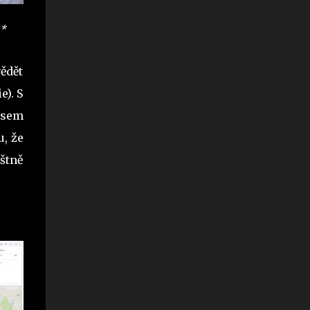
*
vědět
). S
 jsem
u, že
áštně