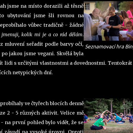
h jsme na místo dorazili až těsně
to ubytování jsme šli rovnou na
neprobíhalo vůbec tradičně - žádné
 jmenuji, kolik mi je a co rád dělám
.
z mluvení seřadit podle barvy očí,
Seznamovací hra Bin
 po jakou jsme vegani. Skvělá byla
ít lidi s určitými vlastnostmi a dovednostmi. Tentokrát
ících netypických dní.
 probíhaly ve čtyřech blocích denně
e 2 - 5 různých aktivit. Velice mě
- na první pohled bylo vidět, že se
ní závodí na vysoké úrovni. Oproti