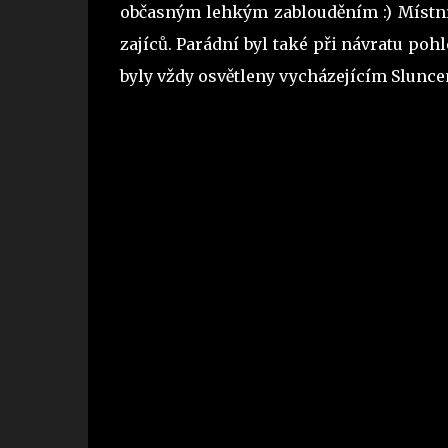
občasným lehkým zablouděním :) Místní 
zajíců. Parádní byl také při návratu poh
byly vždy osvětleny vycházejícím Sluncem