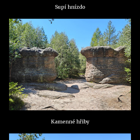
Supí hnízdo
Kamenné hřiby