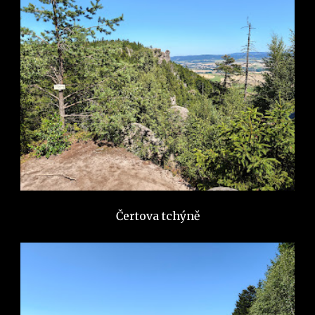
Čertova tchýně