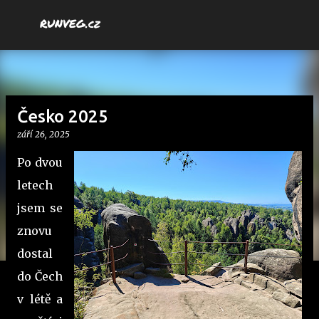
Přeskočit na hlavní obsah
RUNVEG.cz
Česko 2025
září 26, 2025
Po dvou
letech
jsem se
znovu
dostal
do Čech
v létě a