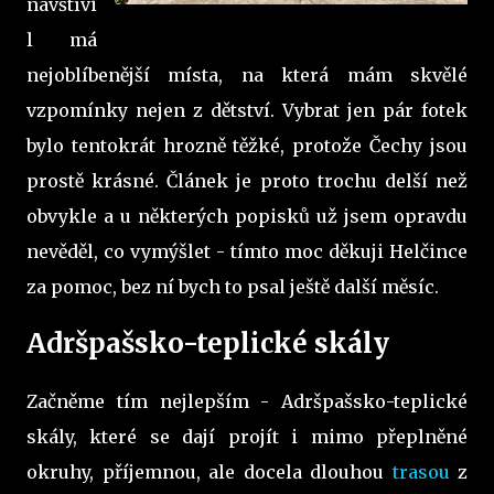
navštívi
l má
nejoblíbenější místa, na která mám skvělé
vzpomínky nejen z dětství. Vybrat jen pár fotek
bylo tentokrát hrozně těžké, protože Čechy jsou
prostě krásné. Článek je proto trochu delší než
obvykle a u některých popisků už jsem opravdu
nevěděl, co vymýšlet - tímto moc děkuji Helčince
za pomoc, bez ní bych to psal ještě další měsíc.
Adršpašsko-teplické skály
Začněme tím nejlepším - Adršpašsko-teplické
skály, které se dají projít i mimo přeplněné
okruhy, příjemnou, ale docela dlouhou
trasou
z