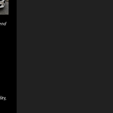
end
ty,