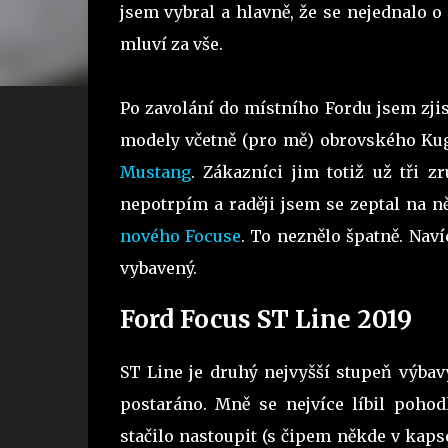
jsem vybral a hlavně, že se nejednalo 
mluví za vše.
Po zavolání do místního Fordu jsem zjis
modely včetně (pro mě) obrovského Kug
Mustang
. Zákazníci jim totiž už tři zr
nepotrpím a raději jsem se zeptal na n
nového Focuse
. To neznělo špatně. Nav
vybavený.
Ford Focus ST Line 2019
ST Line je druhý nejvyšší stupeň výbav
postaráno. Mně se nejvíce líbil pohod
stačilo nastoupit (s čipem někde v kapse