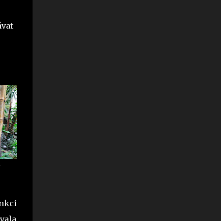
ávat
nkci
vala