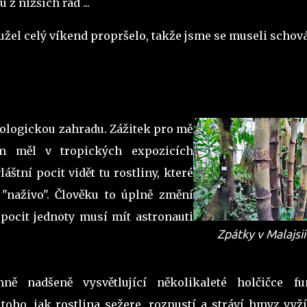
z nižších řad ...
užel celý víkend propršelo, takže jsme se museli schov
zoologickou zahradu. Zážitek pro mě
em měl v tropických expozicích
láštní pocit vidět tu rostliny, které
"naživo". Člověku to úplně změní
 pocit jednoty musí mít astronauti
Zpátky v Malajsii
.
ně nadšeně vysvětlující několikaleté holčičce fu
toho, jak rostlina sežere, rozpustí a stráví hmyz vyží