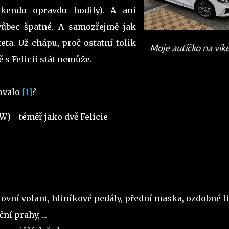
íkendu opravdu hodily). A ani
vůbec špatné. A samozřejmě jak
keta. Už chápu, proč ostatní tolik
Moje autíčko na vík
ě s Felicií stát nemůže.
ovalo
[1]
?
W) - téměř jako dvě Felicie
vní volant, hliníkové pedály, přední maska, ozdobné liš
ní prahy, ...