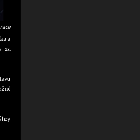
race
ka a
y za
tavu
ožné
výhry