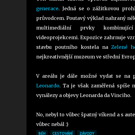
generace
. Jedná se o zážitkovou proh
průvodcem. Poutavý výklad nahraný něk
multimediální prvky kombinujíc
videoprojekcemi. Expozice zahrnuje vzn
stavbu poutního kostela na
Zelené h
nejkreativnější muzeum ve střední Evro
V areálu je dále možné vydat se na p
Leonardo
. Ta je však zaměřená spíše 
vynálezy a objevy Leonarda da Vinciho.
No, nebyl to vůbec špatný víkend a s aute
vůbec nebál :)
BĚH
CESTOVÁNÍ
ZÁVODY