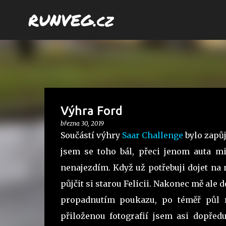
RUNVEG.cz
Výhra Ford
března 30, 2019
Součástí výhry
Saar Challenge
bylo zapůj
jsem se toho bál, přeci jenom auta m
nenajezdím. Když už potřebuji dojet na 
půjčit si starou Felicii. Nakonec mě ale d
propadnutím poukazu, po téměř půl r
přiloženou fotografií jsem asi dopředu