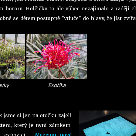
m hororu. Holčičku to ale vůbec nezajímalo a raději c
bně se dětem postupně "vtluče" do hlavy, že jíst zvířa
avky
Exotika
k jsme si jen na otočku zajeli
tera, který je nyní zámkem.
u expozici -
Muzeum nové