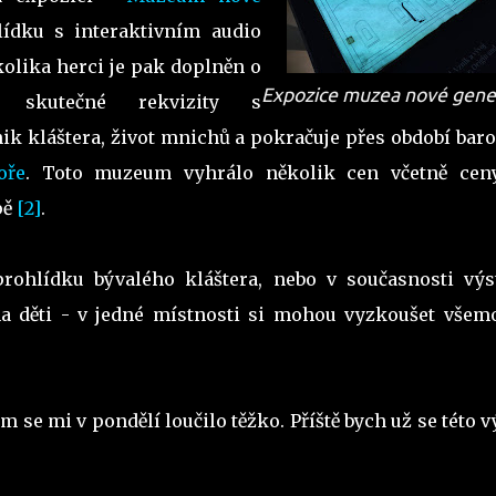
lídku s interaktivním audio
olika herci je pak doplněn o
Expozice muzea nové gene
í skutečné rekvizity s
ik kláštera, život mnichů a pokračuje přes období baro
oře
. Toto muzeum vyhrálo několik cen včetně cen
pě
[2]
.
rohlídku bývalého kláštera, nebo v současnosti výs
na děti - v jedné místnosti si mohou vyzkoušet všem
m se mi v pondělí loučilo těžko. Příště bych už se této 