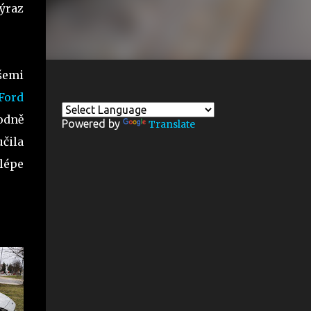
ýraz
všemi
Ford
hodně
Powered by
Translate
čila
lépe