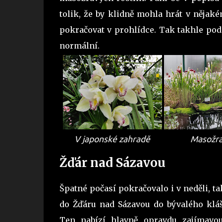
tolik, že by klidně mohla hrát v nějaké
pokračovat v prohlídce. Tak takhle podo
normální.
V japonské zahradě
Masožr
Žďár nad Sázavou
Špatné počasí pokračovalo i v neděli, ta
do Žďáru nad Sázavou do bývalého kláš
Ten nabízí hlavně opravdu zajímavo