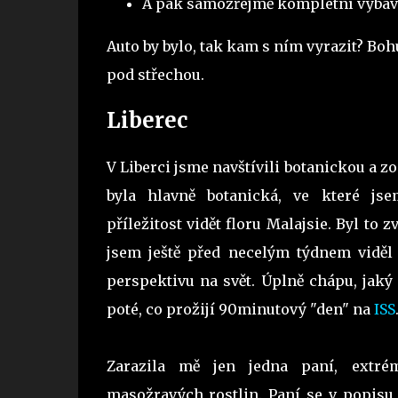
A pak samozřejmě kompletní výbavu 
Auto by bylo, tak kam s ním vyrazit? Boh
pod střechou.
Liberec
V Liberci jsme navštívili botanickou a 
byla hlavně botanická, ve které js
příležitost vidět floru Malajsie. Byl to zv
jsem ještě před necelým týdnem viděl 
perspektivu na svět. Úplně chápu, jaký
poté, co prožijí 90minutový "den" na
ISS
Zarazila mě jen jedna paní, extrém
masožravých rostlin. Paní se v popisu 