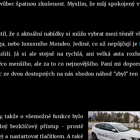
o vůbec špatnou zkušenost. Myslím, že můj spokojený v
til, že z aktuální nabídky si můžu vybrat mezi téměř 
a, nebo luxusního Mondeo. Jediné, co už nepůjčují je
ušili. Já si ale stejně na rychlá, ani velká auta roz
ěco menšího, ale za to co nejnovějšího. Paní mi doporu
íc ze dvou dostupných na nás shodou náhod "zbyl" ten 
y, takže o všemožné funkce bylo
lný bezklíčový přístup - prostě
) a nastartovat tlačítkem. A také