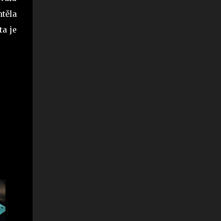
htěla
ta je