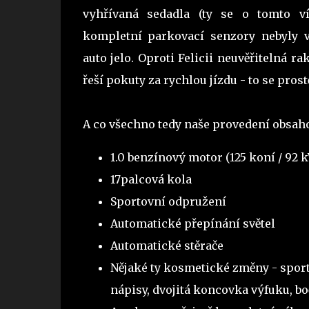
vyhřívaná sedadla (ty se o tomto v
kompletní parkovací senzory nebyly 
auto jelo. Oproti Felicii neuvěřitelná ra
řeší pokuty za rychlou jízdu - to se prost
A co všechno tedy naše provedení obsah
1.0 benzínový motor (125 koní / 92 k
17palcová kola
Sportovní odpružení
Automatické přepínání světel
Automatické stěrače
Nějaké ty kosmetické změny - sporto
nápisy, dvojitá koncovka výfuku, boč