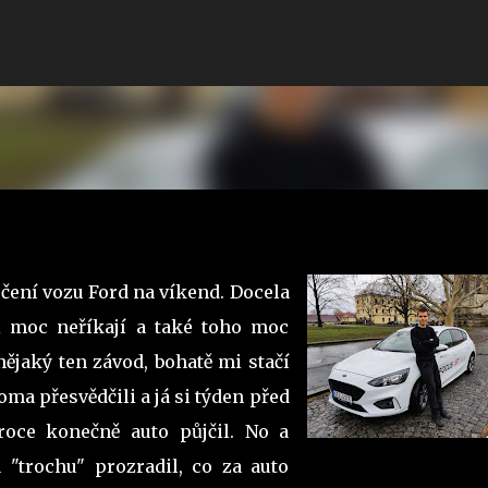
Přeskočit na hlavní obsah
čení vozu Ford na víkend. Docela
i moc neříkají a také toho moc
nějaký ten závod, bohatě mi stačí
oma přesvědčili a já si týden před
oce konečně auto půjčil. No a
 "trochu" prozradil, co za auto